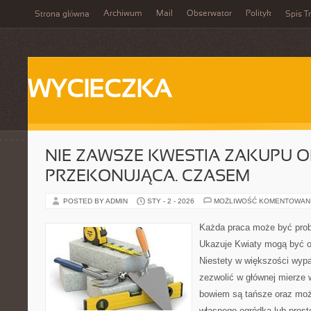
Archiwum
Mail
Obserwator
Polityk
Strona główna
Spis Tr
WYCIECZKA
NIE ZAWSZE KWESTIA ZAKUPU O
PRZEKONUJĄCA. CZASEM
POSTED BY ADMIN
STY - 2 - 2026
MOŻLIWOŚĆ KOMENTOWAN
Każda praca może być prob
Ukazuje Kwiaty mogą być o
Niestety w większości wyp
zezwolić w głównej mierze 
bowiem są tańsze oraz moż
własnego ogródka lub prosto