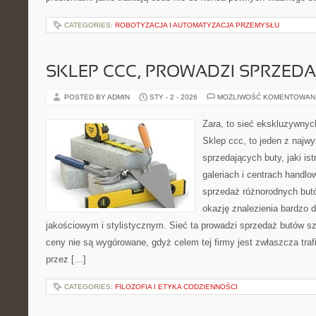
CATEGORIES:
ROBOTYZACJA I AUTOMATYZACJA PRZEMYSŁU
SKLEP CCC, PROWADZI SPRZED
POSTED BY ADMIN
STY - 2 - 2026
MOŻLIWOŚĆ KOMENTOWAN
Zara, to sieć ekskluzywny
Sklep ccc, to jeden z najw
sprzedających buty, jaki is
galeriach i centrach handlo
sprzedaż różnorodnych but
okazję znalezienia bardzo
jakościowym i stylistycznym. Sieć ta prowadzi sprzedaż butów szc
ceny nie są wygórowane, gdyż celem tej firmy jest zwłaszcza traf
przez […]
CATEGORIES:
FILOZOFIA I ETYKA CODZIENNOŚCI