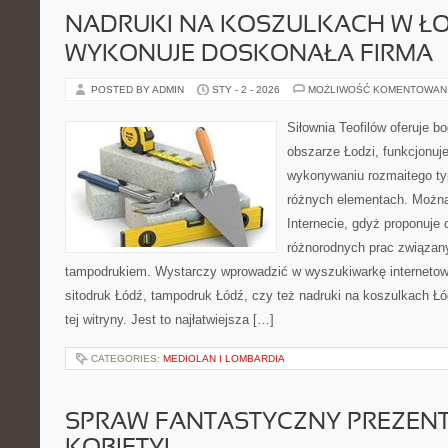
NADRUKI NA KOSZULKACH W ŁO
WYKONUJE DOSKONAŁA FIRMA
POSTED BY ADMIN
STY - 2 - 2026
MOŻLIWOŚĆ KOMENTOWAN
Siłownia Teofilów oferuje b
obszarze Łodzi, funkcjonuje
wykonywaniu rozmaitego ty
różnych elementach. Można
Internecie, gdyż proponuje
różnorodnych prac związany
tampodrukiem. Wystarczy wprowadzić w wyszukiwarkę internetową,
sitodruk Łódź, tampodruk Łódź, czy też nadruki na koszulkach Łód
tej witryny. Jest to najłatwiejsza […]
CATEGORIES:
MEDIOLAN I LOMBARDIA
SPRAW FANTASTYCZNY PREZENT