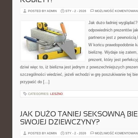
KOBIETY!
POSTED BY ADMIN
STY - 2 - 2026
MOŻLIWOŚĆ KOMENTOWAN
Jak dużo ładniej wyglądać?
odpowiednich prezentów jak
partnerce jest z pewnością
W końcu prawdopodobnie ka
bieliznę. Wydaje się zatem,
prezent, który jest perfekcy
dziwi więc to, iż bielizna jest jednym z powszechniejszych preze
szczególności wiedzieć, jeżeli wchodzi w grę poszukiwanie tej bie
przypaść do […]
CATEGORIES:
LESZNO
JAK DUŻO TANIEJ SEKSOWNĄ BIE
SWOJEJ DZIEWCZYNY?
POSTED BY ADMIN
STY - 2 - 2026
MOŻLIWOŚĆ KOMENTOWAN