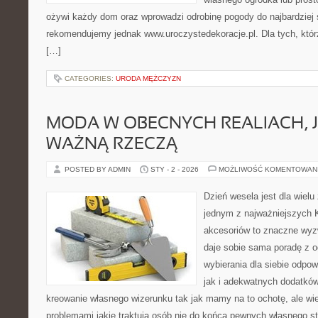
ożywi każdy dom oraz wprowadzi odrobinę pogody do najbardziej
rekomendujemy jednak www.uroczystedekoracje.pl. Dla tych, którz
[…]
CATEGORIES:
URODA MĘŻCZYZN
MODA W OBECNYCH REALIACH, 
WAŻNĄ RZECZĄ
POSTED BY ADMIN
STY - 2 - 2026
MOŻLIWOŚĆ KOMENTOWAN
Dzień wesela jest dla wielu
jednym z najważniejszych 
akcesoriów to znaczne wyz
daje sobie sama poradę z og
wybierania dla siebie odpow
jak i adekwatnych dodatkó
kreowanie własnego wizerunku tak jak mamy na to ochotę, ale wie
problemami jakie traktują osób nie do końca pewnych własnego st