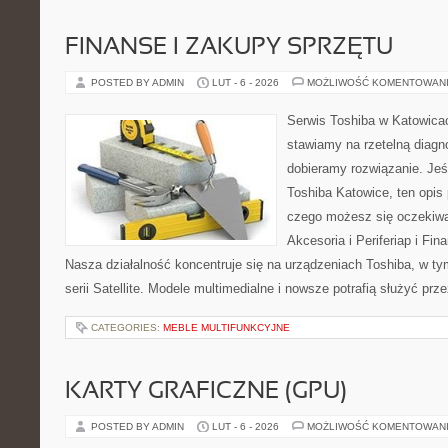
FINANSE I ZAKUPY SPRZĘTU
POSTED BY ADMIN
LUT - 6 - 2026
MOŻLIWOŚĆ KOMENTOWAN
Serwis Toshiba w Katowicac
stawiamy na rzetelną diagn
dobieramy rozwiązanie. Jeśl
Toshiba Katowice, ten opis 
czego możesz się oczekiwa
Akcesoria i Periferiap i Fi
Nasza działalność koncentruje się na urządzeniach Toshiba, w ty
serii Satellite. Modele multimedialne i nowsze potrafią służyć prze
CATEGORIES:
MEBLE MULTIFUNKCYJNE
KARTY GRAFICZNE (GPU)
POSTED BY ADMIN
LUT - 6 - 2026
MOŻLIWOŚĆ KOMENTOWAN