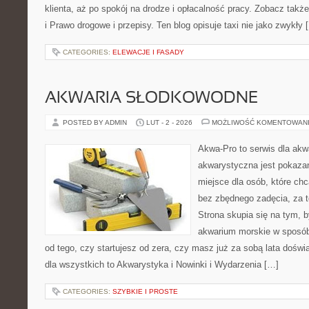
klienta, aż po spokój na drodze i opłacalność pracy. Zobacz tak
i Prawo drogowe i przepisy. Ten blog opisuje taxi nie jako zwykły 
CATEGORIES:
ELEWACJE I FASADY
AKWARIA SŁODKOWODNE
POSTED BY ADMIN
LUT - 2 - 2026
MOŻLIWOŚĆ KOMENTOWAN
Akwa-Pro to serwis dla akw
akwarystyczna jest pokazan
miejsce dla osób, które ch
bez zbędnego zadęcia, za t
Strona skupia się na tym, 
akwarium morskie w sposób
od tego, czy startujesz od zera, czy masz już za sobą lata dośw
dla wszystkich to Akwarystyka i Nowinki i Wydarzenia […]
CATEGORIES:
SZYBKIE I PROSTE