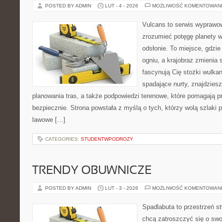
POSTED BY ADMIN
LUT - 4 - 2026
MOŻLIWOŚĆ KOMENTOWAN
Vulcans to serwis wyprawow
zrozumieć potęgę planety w j
odsłonie. To miejsce, gdzie
ogniu, a krajobraz zmienia 
fascynują Cię stożki wulkan
spadające nurty, znajdzies
planowania tras, a także podpowiedzi terenowe, które pomagają 
bezpiecznie. Strona powstała z myślą o tych, którzy wolą szlaki
lawowe […]
CATEGORIES:
STUDENTWPODROZY
TRENDY OBUWNICZE
POSTED BY ADMIN
LUT - 3 - 2026
MOŻLIWOŚĆ KOMENTOWAN
Spadlabuta to przestrzeń st
chcą zatroszczyć się o sw