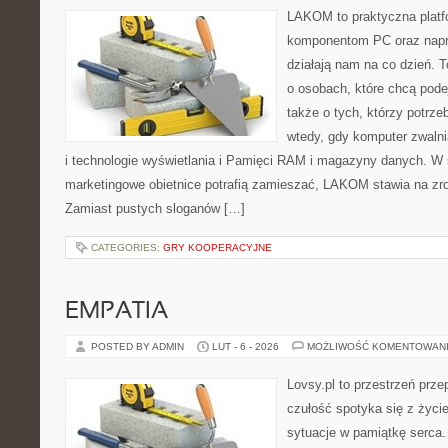
LAKOM to praktyczna plat
komponentom PC oraz napr
działają nam na co dzień. 
o osobach, które chcą pode
także o tych, którzy potrze
wtedy, gdy komputer zwalnia
i technologie wyświetlania i Pamięci RAM i magazyny danych. W 
marketingowe obietnice potrafią zamieszać, LAKOM stawia na zro
Zamiast pustych sloganów […]
CATEGORIES:
GRY KOOPERACYJNE
EMPATIA
POSTED BY ADMIN
LUT - 6 - 2026
MOŻLIWOŚĆ KOMENTOWAN
Lovsy.pl to przestrzeń prz
czułość spotyka się z życi
sytuacje w pamiątkę serca. 