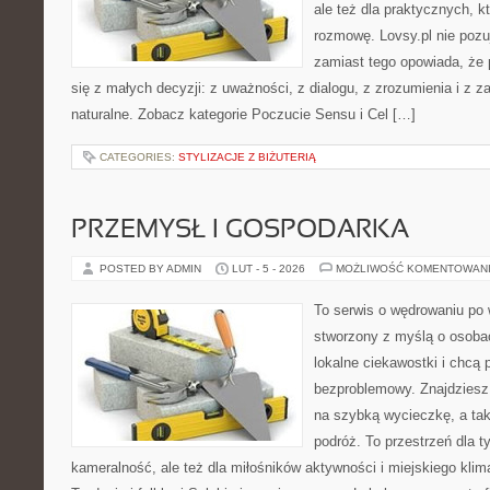
ale też dla praktycznych, 
rozmowę. Lovsy.pl nie pozu
zamiast tego opowiada, że
się z małych decyzji: z uważności, z dialogu, z zrozumienia i z 
naturalne. Zobacz kategorie Poczucie Sensu i Cel […]
CATEGORIES:
STYLIZACJE Z BIŻUTERIĄ
PRZEMYSŁ I GOSPODARKA
POSTED BY ADMIN
LUT - 5 - 2026
MOŻLIWOŚĆ KOMENTOWAN
To serwis o wędrowaniu po 
stworzony z myślą o osobac
lokalne ciekawostki i chcą
bezproblemowy. Znajdziesz 
na szybką wycieczkę, a ta
podróż. To przestrzeń dla t
kameralność, ale też dla miłośników aktywności i miejskiego klim