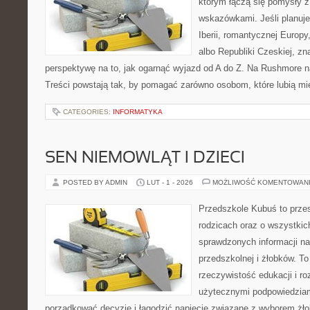
którym łączą się pomysły 
wskazówkami. Jeśli planuje
Iberii, romantycznej Europy
albo Republiki Czeskiej, zn
perspektywę na to, jak ogarnąć wyjazd od A do Z. Na Rushmore na
Treści powstają tak, by pomagać zarówno osobom, które lubią m
CATEGORIES:
INFORMATYKA
SEN NIEMOWLĄT I DZIECI
POSTED BY ADMIN
LUT - 1 - 2026
MOŻLIWOŚĆ KOMENTOWAN
Przedszkole Kubuś to prze
rodzicach oraz o wszystkic
sprawdzonych informacji na
przedszkolnej i żłobków. To
rzeczywistość edukacji i ro
użytecznymi podpowiedziami
porządkować decyzje i łagodzić napięcie związane z wyborem żło