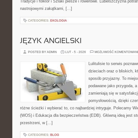
Tradycje i folklor i Szlaki piesze i rowerowe. Lubelszczyzna potra
nastrojowymi zakątkami, […]
CATEGORIES:
EKOLOGIA
JĘZYK ANGIELSKI
POSTED BY ADMIN
LUT - 5 - 2026
MOŻLIWOŚĆ KOMENTOWAN
Lulitulisie to serwis pozna
dzieciach oraz o bliskich, 
sposób przyjazny. To miejs
podawane jako przygoda, a
zamieniają się w satysfakcj
pomysłowością, dzięki cz
różne ścieżki i wybierać to, co najbardziej intryguje. Polecamy W
(WOS) i Edukacja dla bezpieczeństwa (EDB). Główną ideą jest st
przestrzeni, w […]
CATEGORIES:
BLOG