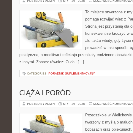
POSTED BY ADMIN
STY - 29 - 2026
MOŻLIWOŚĆ KOMENTOWA
To miejsce stworzone z myś
pomaga rozwijać więź z Pa
Strona jest przystanią dla o
konsekwentnie kroczyć w wi
ale także wtedy, gdy życie 
prowadzić w taki sposób, b
praktyczna, a modlitwa i refleksja przenikały codzienne obowiązki
z innymi. Zobacz również: Cuda i […]
CATEGORIES:
PORADNIK SUPLEMENTACYJNY
CIĄŻA I PORÓD
POSTED BY ADMIN
STY - 29 - 2026
MOŻLIWOŚĆ KOMENTOWA
Przedszkole w Wielichowie 
tworzony z myślą o maluch
bobasach oraz opiekunach,