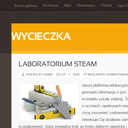
Archiwum
Mail
Obserwator
Polityk
Strona główna
Spis Tr
WYCIECZKA
LABORATORIUM STEAM
POSTED BY ADMIN
LUT - 7 - 2026
MOŻLIWOŚĆ KOMENTOWAN
nasza platforma edukacyjna
gromadzi informacje o tym
w modelu szkoły zdalnej. T
o uczniach, opiekunach ora
chcą zrozumieć codzienność 
interesuje Cię działanie za
tu podpowiedzi, które prowadzą krok po kroku dobrych nawyków 