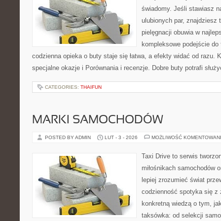
świadomy. Jeśli stawiasz na
ulubionych par, znajdziesz
pielęgnacji obuwia w najlep
kompleksowe podejście do 
codzienna opieka o buty staje się łatwa, a efekty widać od razu. K
specjalne okazje i Porównania i recenzje. Dobre buty potrafi służy
CATEGORIES:
THAIFUN
MARKI SAMOCHODÓW
POSTED BY ADMIN
LUT - 3 - 2026
MOŻLIWOŚĆ KOMENTOWAN
Taxi Drive to serwis tworzo
miłośnikach samochodów or
lepiej zrozumieć świat prz
codzienność spotyka się z 
konkretną wiedzą o tym, ja
taksówka: od selekcji sam