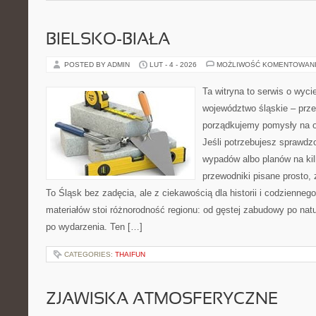
BIELSKO-BIAŁA
POSTED BY ADMIN
LUT - 4 - 2026
MOŻLIWOŚĆ KOMENTOWAN
Ta witryna to serwis o wyc
województwo śląskie – prze
porządkujemy pomysły na od
Jeśli potrzebujesz sprawd
wypadów albo planów na kilk
przewodniki pisane prosto,
To Śląsk bez zadęcia, ale z ciekawością dla historii i codzienneg
materiałów stoi różnorodność regionu: od gęstej zabudowy po natur
po wydarzenia. Ten […]
CATEGORIES:
THAIFUN
ZJAWISKA ATMOSFERYCZNE