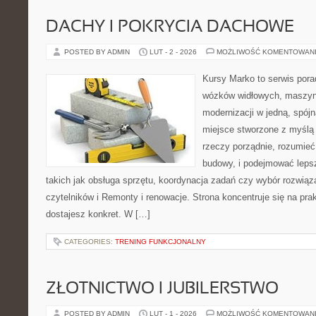
DACHY I POKRYCIA DACHOWE
POSTED BY ADMIN
LUT - 2 - 2026
MOŻLIWOŚĆ KOMENTOWAN
Kursy Marko to serwis pora
wózków widłowych, maszyn
modernizacji w jedną, spójn
miejsce stworzone z myślą 
rzeczy porządnie, rozumieć,
budowy, i podejmować leps
takich jak obsługa sprzętu, koordynacja zadań czy wybór rozwią
czytelników i Remonty i renowacje. Strona koncentruje się na pra
dostajesz konkret. W […]
CATEGORIES:
TRENING FUNKCJONALNY
ZŁOTNICTWO I JUBILERSTWO
POSTED BY ADMIN
LUT - 1 - 2026
MOŻLIWOŚĆ KOMENTOWAN