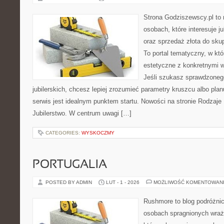
Strona Godziszewscy.pl to 
osobach, które interesuje ju
oraz sprzedaż złota do sku
To portal tematyczny, w któ
estetyczne z konkretnymi
Jeśli szukasz sprawdzone
jubilerskich, chcesz lepiej zrozumieć parametry kruszcu albo planu
serwis jest idealnym punktem startu. Nowości na stronie Rodzaje Bi
Jubilerstwo. W centrum uwagi […]
CATEGORIES:
WYSKOCZMY
PORTUGALIA
POSTED BY ADMIN
LUT - 1 - 2026
MOŻLIWOŚĆ KOMENTOWAN
Rushmore to blog podróżnic
osobach spragnionych wraże