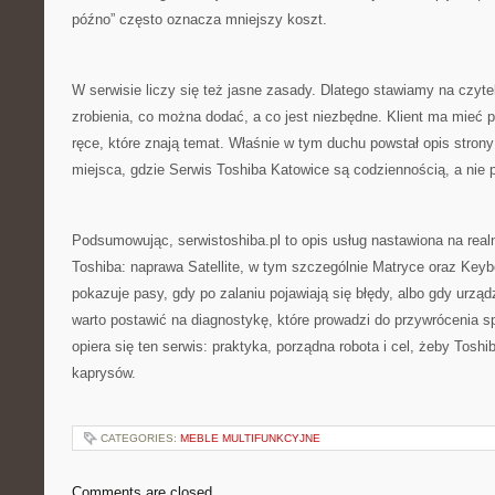
późno” często oznacza mniejszy koszt.
W serwisie liczy się też jasne zasady. Dlatego stawiamy na czytel
zrobienia, co można dodać, a co jest niezbędne. Klient ma mieć 
ręce, które znają temat. Właśnie w tym duchu powstał opis stron
miejsca, gdzie Serwis Toshiba Katowice są codziennością, a ni
Podsumowując, serwistoshiba.pl to opis usług nastawiona na rea
Toshiba: naprawa Satellite, w tym szczególnie Matryce oraz Keybo
pokazuje pasy, gdy po zalaniu pojawiają się błędy, albo gdy urządz
warto postawić na diagnostykę, które prowadzi do przywrócenia 
opiera się ten serwis: praktyka, porządna robota i cel, żeby Toshi
kaprysów.
CATEGORIES:
MEBLE MULTIFUNKCYJNE
Comments are closed.