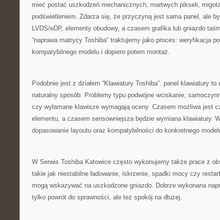
mieć postać uszkodzeń mechanicznych, martwych pikseli, migotani
podświetleniem. Zdarza się, że przyczyną jest sama panel, ale b
LVDS/eDP, elementy obudowy, a czasem grafika lub gniazdo taśm
“naprawa matrycy Toshiba” traktujemy jako proces: weryfikacja p
kompatybilnego modelu i dopiero potem montaż.
Podobnie jest z działem “Klawiatury Toshiba”. panel klawiatury to
naturalny sposób. Problemy typu podwójne wciskanie, samoczynn
czy wyłamane klawisze wymagają oceny. Czasem możliwa jest c
elementu, a czasem sensowniejsza będzie wymiana klawiatury. W
dopasowanie layoutu oraz kompatybilności do konkretnego model
W Serwis Toshiba Katowice często wykonujemy także prace z obs
takie jak niestabilne ładowanie, iskrzenie, spadki mocy czy restar
mogą wskazywać na uszkodzone gniazdo. Dobrze wykonana napr
tylko powrót do sprawności, ale też spokój na dłużej.