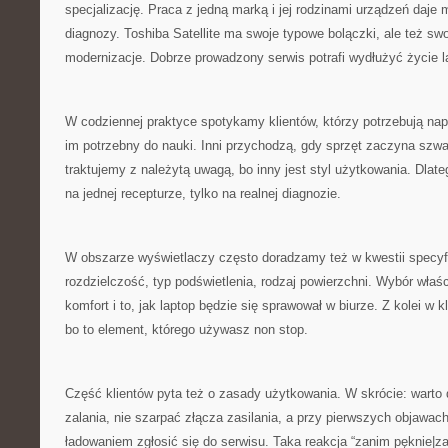
specjalizację. Praca z jedną marką i jej rodzinami urządzeń daje
diagnozy. Toshiba Satellite ma swoje typowe bolączki, ale też sw
modernizacje. Dobrze prowadzony serwis potrafi wydłużyć życie l
W codziennej praktyce spotykamy klientów, którzy potrzebują napr
im potrzebny do nauki. Inni przychodzą, gdy sprzęt zaczyna sz
traktujemy z należytą uwagą, bo inny jest styl użytkowania. Dlate
na jednej recepturze, tylko na realnej diagnozie.
W obszarze wyświetlaczy często doradzamy też w kwestii specyfi
rozdzielczość, typ podświetlenia, rodzaj powierzchni. Wybór wła
komfort i to, jak laptop będzie się sprawował w biurze. Z kolei w k
bo to element, którego używasz non stop.
Część klientów pyta też o zasady użytkowania. W skrócie: warto 
zalania, nie szarpać złącza zasilania, a przy pierwszych objawac
ładowaniem zgłosić się do serwisu. Taka reakcja “zanim pęknie|z