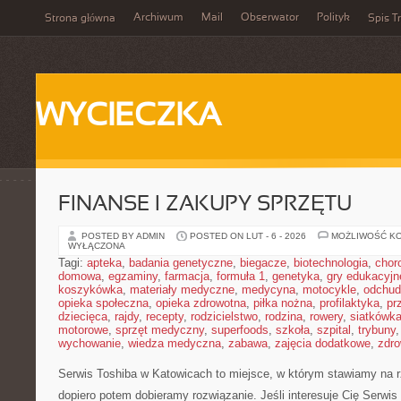
Archiwum
Mail
Obserwator
Polityk
Strona główna
Spis Tr
WYCIECZKA
FINANSE I ZAKUPY SPRZĘTU
POSTED BY ADMIN
POSTED ON LUT - 6 - 2026
MOŻLIWOŚĆ K
WYŁĄCZONA
Tagi:
apteka
,
badania genetyczne
,
biegacze
,
biotechnologia
,
chor
domowa
,
egzaminy
,
farmacja
,
formuła 1
,
genetyka
,
gry edukacyjn
koszykówka
,
materiały medyczne
,
medycyna
,
motocykle
,
odchud
opieka społeczna
,
opieka zdrowotna
,
piłka nożna
,
profilaktyka
,
pr
dziecięca
,
rajdy
,
recepty
,
rodzicielstwo
,
rodzina
,
rowery
,
siatkówk
motorowe
,
sprzęt medyczny
,
superfoods
,
szkoła
,
szpital
,
trybuny
wychowanie
,
wiedza medyczna
,
zabawa
,
zajęcia dodatkowe
,
zdro
Serwis Toshiba w Katowicach to miejsce, w którym stawiamy na r
dopiero potem dobieramy rozwiązanie. Jeśli interesuje Cię Serwis