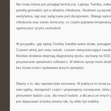
Nie mniej istotna jest przegląd techniczny. Laptopy Toshiba, zwł
potrafią gromadzić pył w układzie chłodzenia. Skutkiem są wysok
wentylatora, lagi oraz wyłączanie pod obciążeniem. Dlatego wyk
chłodzenia oraz serwis termiczny, co często poprawia temperatury
ograniczasz ryzyko uszkodzeń.
W przypadku, gdy laptop Toshiba Satellite wolno działa, pomagam
Czasem winny jest stary nośnik, czasem niewystarczające zaso
Możliwe działania obejmują diagnostykę dysku, wymianę na SSD
przywracanie sprawności software’u. W efekcie sprzęt może dzia
bez konieczności wydawania dużych pieniędzy.
Dbamy o to, aby naprawa była sensowna. W praktyce to oznacza
stan ogólny, dostępność części i proponujemy rozwiązanie, które 
priorytetem będzie czas, dla innych budżet, a dla jeszcze inny
jest dopasować ścieżkę serwisu tak, by efekt był stabilny.