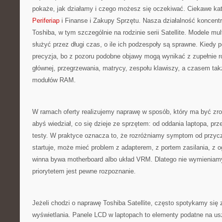
pokaże, jak działamy i czego możesz się oczekiwać. Ciekawe kat
Periferiap
i Finanse i Zakupy Sprzętu. Nasza działalność koncentr
Toshiba, w tym szczególnie na rodzinie serii Satellite. Modele mul
służyć przez długi czas, o ile ich podzespoły są sprawne. Kiedy po
precyzja, bo z pozoru podobne objawy mogą wynikać z zupełnie r
głównej, przegrzewania, matrycy, zespołu klawiszy, a czasem ta
modułów RAM.
W ramach oferty realizujemy naprawę w sposób, który ma być zro
abyś wiedział, co się dzieje ze sprzętem: od oddania laptopa, prz
testy. W praktyce oznacza to, że rozróżniamy symptom od przycz
startuje, może mieć problem z adapterem, z portem zasilania, z o
winna bywa motherboard albo układ VRM. Dlatego nie wymieniam
priorytetem jest pewne rozpoznanie.
Jeżeli chodzi o naprawę Toshiba Satellite, często spotykamy si
wyświetlania. Panele LCD w laptopach to elementy podatne na usz