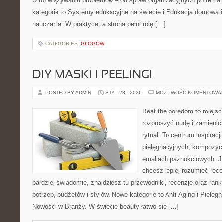
w rozwiązywaniu problemów – od spraw organizacyjnych po tema
kategorie to Systemy edukacyjne na świecie i Edukacja domowa i
nauczania. W praktyce ta strona pełni rolę […]
CATEGORIES:
GŁOGÓW
DIY MASKI I PEELINGI
POSTED BY ADMIN
STY - 28 - 2026
MOŻLIWOŚĆ KOMENTOWA
Beat the boredom to miejsc
rozproszyć nudę i zamienić
rytuał. To centrum inspiracj
pielęgnacyjnych, kompozyc
emaliach paznokciowych. Jeś
chcesz lepiej rozumieć rece
bardziej świadomie, znajdziesz tu przewodniki, recenzje oraz ra
potrzeb, budżetów i stylów. Nowe kategorie to Anti-Aging i Pielę
Nowości w Branży. W świecie beauty łatwo się […]