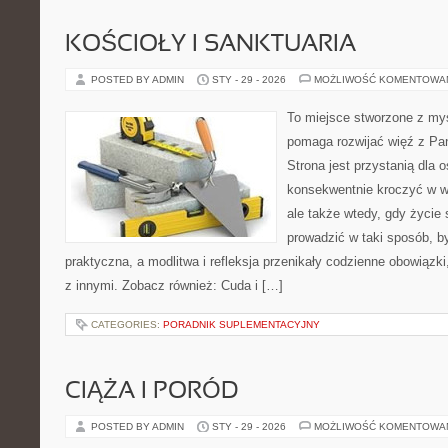
KOŚCIOŁY I SANKTUARIA
POSTED BY ADMIN
STY - 29 - 2026
MOŻLIWOŚĆ KOMENTOWA
To miejsce stworzone z myś
pomaga rozwijać więź z Pa
Strona jest przystanią dla o
konsekwentnie kroczyć w wi
ale także wtedy, gdy życie 
prowadzić w taki sposób, b
praktyczna, a modlitwa i refleksja przenikały codzienne obowiązki
z innymi. Zobacz również: Cuda i […]
CATEGORIES:
PORADNIK SUPLEMENTACYJNY
CIĄŻA I PORÓD
POSTED BY ADMIN
STY - 29 - 2026
MOŻLIWOŚĆ KOMENTOWA