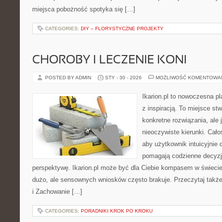
miejsca pobożność spotyka się […]
CATEGORIES:
DIY – FLORYSTYCZNE PROJEKTY
CHOROBY I LECZENIE KONI
POSTED BY ADMIN
STY - 30 - 2026
MOŻLIWOŚĆ KOMENTOWA
Ikarion.pl to nowoczesna pl
z inspiracją. To miejsce st
konkretne rozwiązania, ale
nieoczywiste kierunki. Cał
aby użytkownik intuicyjnie d
pomagają codzienne decyzje
perspektywę. Ikarion.pl może być dla Ciebie kompasem w świecie,
dużo, ale sensownych wniosków często brakuje. Przeczytaj także K
i Zachowanie […]
CATEGORIES:
PORADNIKI KROK PO KROKU