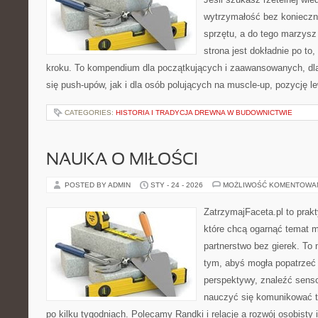
wytrzymałość bez konieczn
sprzętu, a do tego marzysz
strona jest dokładnie po to
kroku. To kompendium dla początkujących i zaawansowanych, dla 
się push-upów, jak i dla osób polujących na muscle-up, pozycję l
CATEGORIES:
HISTORIA I TRADYCJA DREWNA W BUDOWNICTWIE
NAUKA O MIŁOŚCI
POSTED BY ADMIN
STY - 24 - 2026
MOŻLIWOŚĆ KOMENTOWA
ZatrzymajFaceta.pl to prakt
które chcą ogarnąć temat m
partnerstwo bez gierek. To
tym, abyś mogła popatrzeć 
perspektywy, znaleźć sens
nauczyć się komunikować ta
po kilku tygodniach. Polecamy Randki i relacje a rozwój osobist