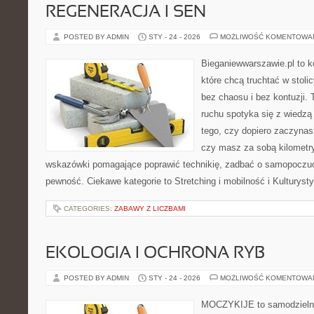
REGENERACJA I SEN
POSTED BY ADMIN
STY - 24 - 2026
MOŻLIWOŚĆ KOMENTOWA
Bieganiewwarszawie.pl to k
które chcą truchtać w stoli
bez chaosu i bez kontuzji. 
ruchu spotyka się z wiedzą
tego, czy dopiero zaczynasz
czy masz za sobą kilometry
wskazówki pomagające poprawić technikię, zadbać o samopoczuc
pewność. Ciekawe kategorie to Stretching i mobilność i Kulturyst
CATEGORIES:
ZABAWY Z LICZBAMI
EKOLOGIA I OCHRONA RYB
POSTED BY ADMIN
STY - 24 - 2026
MOŻLIWOŚĆ KOMENTOWA
MOCZYKIJE to samodzielny 