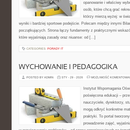
opanowanie i właściwy wybó
osób, które chcą grać rekrea
którzy mierzą wyżej: w świ
wyniki i bardziej sportowe podejście. Polecam między innymi Bilar
początkujących. Strona łączy fundamenty z praktycznymi wskazów
które wyjaśniają zasady oraz niuanse: od […]
CATEGORIES:
PORADY IT
WYCHOWANIE I PEDAGOGIKA
POSTED BY ADMIN
STY - 29 - 2026
MOŻLIWOŚĆ KOMENTOWA
Instytut Wspomagania Oświa
poświęcona edukacji – prze
nauczyciele, dyrektorzy, st
mogą odkryć konkretne mate
praktyki. To portal tworzon
prowadzenie zajęć, wyjaśn