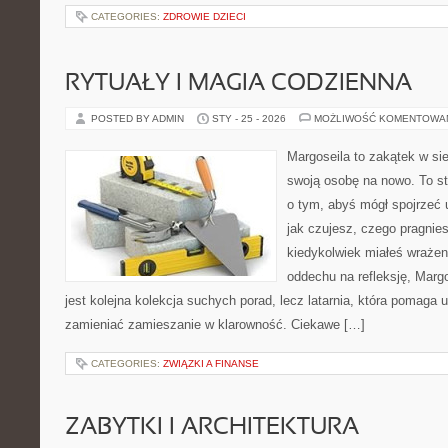
CATEGORIES:
ZDROWIE DZIECI
RYTUAŁY I MAGIA CODZIENNA
POSTED BY ADMIN
STY - 25 - 2026
MOŻLIWOŚĆ KOMENTOWA
Margoseila to zakątek w si
swoją osobę na nowo. To st
o tym, abyś mógł spojrzeć 
jak czujesz, czego pragnies
kiedykolwiek miałeś wrażeni
oddechu na refleksję, Margos
jest kolejna kolekcja suchych porad, lecz latarnia, która pomaga 
zamieniać zamieszanie w klarowność. Ciekawe […]
CATEGORIES:
ZWIĄZKI A FINANSE
ZABYTKI I ARCHITEKTURA