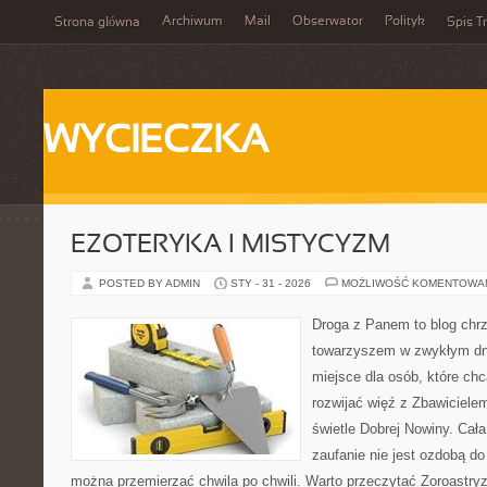
Archiwum
Mail
Obserwator
Polityk
Strona główna
Spis Tr
WYCIECZKA
EZOTERYKA I MISTYCYZM
POSTED BY ADMIN
STY - 31 - 2026
MOŻLIWOŚĆ KOMENTOWA
Droga z Panem to blog chrz
towarzyszem w zwykłym dniu
miejsce dla osób, które chc
rozwijać więź z Zbawiciel
świetle Dobrej Nowiny. Cała
zaufanie nie jest ozdobą do
można przemierzać chwila po chwili. Warto przeczytać Zoroastryz