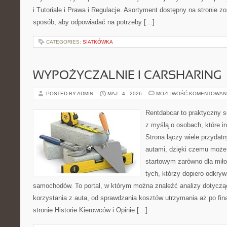
i Tutoriale i Prawa i Regulacje. Asortyment dostępny na stronie z
sposób, aby odpowiadać na potrzeby […]
CATEGORIES:
SIATKÓWKA
WYPOŻYCZALNIE I CARSHARING
POSTED BY ADMIN
MAJ - 4 - 2026
MOŻLIWOŚĆ KOMENTOWAN
Rentdabcar to praktyczny s
z myślą o osobach, które i
Strona łączy wiele przyda
autami, dzięki czemu moż
startowym zarówno dla miłoś
tych, którzy dopiero odkry
samochodów. To portal, w którym można znaleźć analizy dotycz
korzystania z auta, od sprawdzania kosztów utrzymania aż po fi
stronie Historie Kierowców i Opinie […]