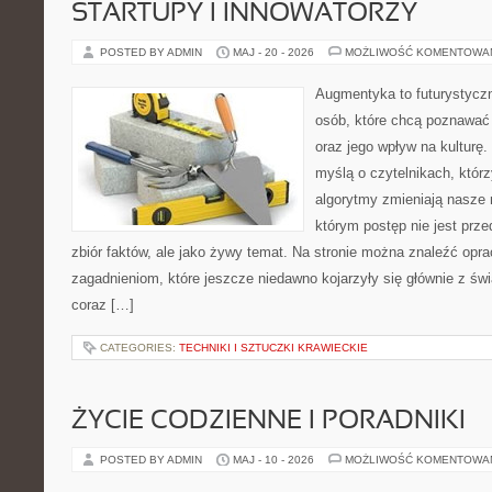
STARTUPY I INNOWATORZY
POSTED BY ADMIN
MAJ - 20 - 2026
MOŻLIWOŚĆ KOMENTOWA
Augmentyka to futurystyczn
osób, które chcą poznawać 
oraz jego wpływ na kulturę.
myślą o czytelnikach, którzy
algorytmy zmieniają nasze 
którym postęp nie jest prz
zbiór faktów, ale jako żywy temat. Na stronie można znaleźć op
zagadnieniom, które jeszcze niedawno kojarzyły się głównie z św
coraz […]
CATEGORIES:
TECHNIKI I SZTUCZKI KRAWIECKIE
ŻYCIE CODZIENNE I PORADNIKI
POSTED BY ADMIN
MAJ - 10 - 2026
MOŻLIWOŚĆ KOMENTOWA