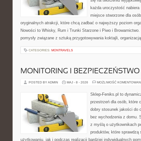
się na tworzeniu wyjątkowej
każda uroczystość nabiera
miejsce stworzone dla osó
oryginalnych atrakcji, które chcą zadbać o najwyższy poziom or
Nowości to Whisky, Rum i Trunki Starzone i Piwo i Browarnictwo.
pomysły związane z sztuką przygotowywania koktajli, organizacj
CATEGORIES:
MONTRAVELS
MONITORING I BEZPIECZEŃSTWO
POSTED BY ADMIN
MAJ - 8 - 2026
MOŻLIWOŚĆ KOMENTOWAN
Sklep-Feniks.pl to dynamicz
przestrzeń dla osób, które 
dobry stosunek jakości do 
bez wychodzenia z domu. S
z myślą o użytkownikach p
produktów, które sprawdzą
użytkowaniu, jak i podczas realizacji bardziej indywidualnych po