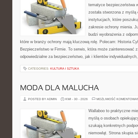
tematyce bezpieczeństwa w
została stworzona z myślą 
instytucjach, które poszuku
zakresie ochrony mienia. 
budzi wyobrażenia z odporno
które w branży ochrony mają kluczową rolę. Polecam: Historia Cy
Bezpieczeństwo w Firmie. To serwis, która może zainteresować 
odpowiedzialne za bezpieczeństwo, jak i klientów indywidualnych,
CATEGORIES:
KULTURA I SZTUKA
MODA DLA MALUCHA
POSTED BY ADMIN
KWI - 30 - 2026
MOŻLIWOŚĆ KOMENTOWA
Wallaboo to praktyczne mie
myślą o osobach opiekujący
szukają konkretnych podpo
niemowląt. Strona skupia s