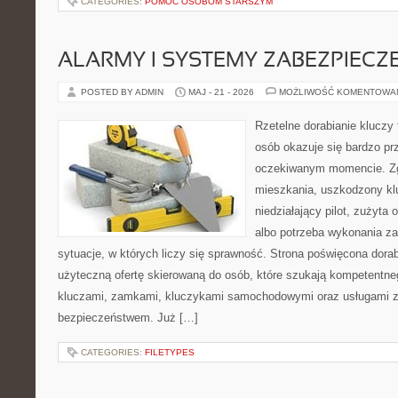
CATEGORIES:
POMOC OSOBOM STARSZYM
ALARMY I SYSTEMY ZABEZPIECZ
POSTED BY ADMIN
MAJ - 21 - 2026
MOŻLIWOŚĆ KOMENTOWA
Rzetelne dorabianie kluczy t
osób okazuje się bardzo pr
oczekiwanym momencie. Zg
mieszkania, uszkodzony k
niedziałający pilot, zużyt
albo potrzeba wykonania z
sytuacje, w których liczy się sprawność. Strona poświęcona dorab
użyteczną ofertę skierowaną do osób, które szukają kompetentne
kluczami, zamkami, kluczykami samochodowymi oraz usługami 
bezpieczeństwem. Już […]
CATEGORIES:
FILETYPES