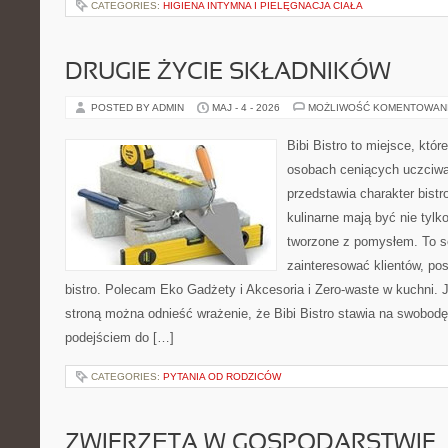
CATEGORIES:
HIGIENA INTYMNA I PIELĘGNACJA CIAŁA
DRUGIE ŻYCIE SKŁADNIKÓW
POSTED BY ADMIN
MAJ - 4 - 2026
MOŻLIWOŚĆ KOMENTOWAN
Bibi Bistro to miejsce, któ
osobach ceniących uczciwą 
przedstawia charakter bistr
kulinarne mają być nie tylk
tworzone z pomysłem. To s
zainteresować klientów, p
bistro. Polecam Eko Gadżety i Akcesoria i Zero-waste w kuchni. 
stroną można odnieść wrażenie, że Bibi Bistro stawia na swobod
podejściem do […]
CATEGORIES:
PYTANIA OD RODZICÓW
ZWIERZĘTA W GOSPODARSTWIE