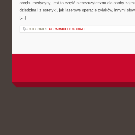
obrębu medycyny, jest to część niebezużyteczna dla osoby zajmuj
dziedziną i z estetyki, jak laserowe operacje żylaków, innymi sło
[…]
CATEGORIES:
PORADNIKI I TUTORIALE