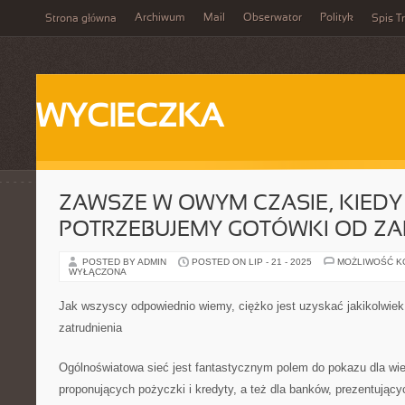
Archiwum
Mail
Obserwator
Polityk
Strona główna
Spis Tr
WYCIECZKA
ZAWSZE W OWYM CZASIE, KIEDY
POTRZEBUJEMY GOTÓWKI OD ZA
POSTED BY ADMIN
POSTED ON LIP - 21 - 2025
MOŻLIWOŚĆ 
WYŁĄCZONA
Jak wszyscy odpowiednio wiemy, ciężko jest uzyskać jakikolwiek
zatrudnienia
Ogólnoświatowa sieć jest fantastycznym polem do pokazu dla wiel
proponujących pożyczki i kredyty, a też dla banków, prezentujący