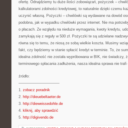
ofertę. Odnajdziemy tu duże ilości zobowiązań, pożyczek – chwi
kalkulatorami zdolności kredytowej, to naturalnie dzięki czemu ka
uczynić własną. Pożyczki – chwilówki są wydawane na dowód osob
podobna, jak w wypadku chwilówki przez internet. Nie ma potrze
o płacach. Ze względu na nieduże wymagania, kwoty kredytu, ud
zamykają się z reguły w 500 zł. Pożyczki te są udzielane nadzwy
równa się to temu, że niosą ze sobą wielkie koszta. Musimy wzi
fakt, czy będziemy w stanie spłacić kredyt w terminie. To, że sum
idealna zdolność nie została wypróbowana w BIK, nie świadczy, 
terminowego spłacania zadłużenia, nasza idealna sprawa nie trafi
źródło:
———————————
1.
zobacz poradnik
2.
http://dieuebeltaeter.de
3.
http://dieweissedohle.de
4.
kliknij, aby sprawdzić
5.
http://digivendo.de