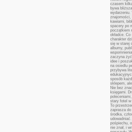
czasem kilk
bywa bliższa
wydarzeniu. 
znajomości, 
kawiarni, bib
spacery po m
początkiem r
okładce. Co 
charakter dzi
się w starej
albumy, publ
wspomnienia.
zaczyna żyć
idee i poszu
na osiedlu p
przybywa lit
edukacyjnych
sposób każde
sklepem, ale
Nie bez znac
księgarni. D
poleceniami,
stary fotel w
To przestrze
zaprasza do
środka, czło
udowadniać. 
pośpiechu, 
nie znał, i w
poruszyły. W