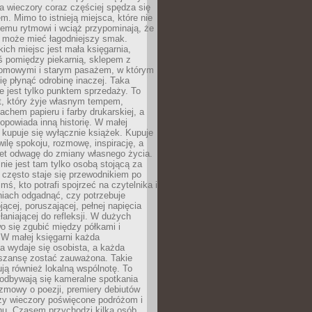
 a wieczory coraz częściej spędza się
m. Mimo to istnieją miejsca, które nie
temu rytmowi i wciąż przypominają, że
 może mieć łagodniejszy smak.
ich miejsc jest mała księgarnia,
ś pomiędzy piekarnią, sklepem z
domowymi i starym pasażem, w którym
ię płynąć odrobinę inaczej. Taka
ie jest tylko punktem sprzedaży. To
t, który żyje własnym tempem,
chem papieru i farby drukarskiej, a
opowiada inną historię. W małej
e kupuje się wyłącznie książek. Kupuje
wilę spokoju, rozmowę, inspirację, a
t odwagę do zmiany własnego życia.
ie jest tam tylko osobą stojącą za
 często staje się przewodnikiem po
kimś, kto potrafi spojrzeć na czytelnika i
niach odgadnąć, czy potrzebuje
jącej, poruszającej, pełnej napięcia
aniającej do refleksji. W dużych
wo się zgubić między półkami i
 W małej księgarni każda
a wydaje się osobista, a każda
szansę zostać zauważona. Takie
ją również lokalną wspólnotę. To
 odbywają się kameralne spotkania
ozmowy o poezji, premiery debiutów
czy wieczory poświęcone podróżom i
ionu. Czasem przychodzi kilka osób,