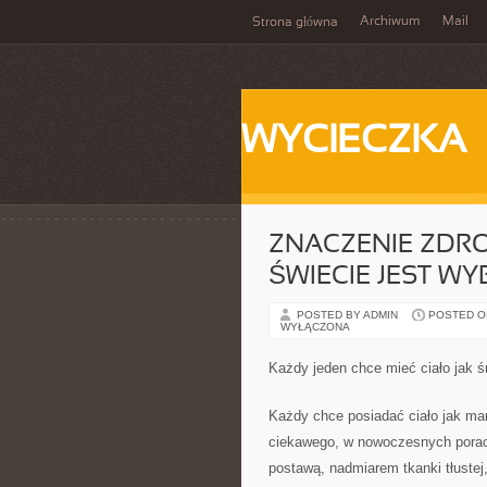
Archiwum
Mail
Strona główna
WYCIECZKA
ZNACZENIE ZDR
ŚWIECIE JEST WY
POSTED BY ADMIN
POSTED ON 
WYŁĄCZONA
Każdy jeden chce mieć ciało jak ś
Każdy chce posiadać ciało jak ma
ciekawego, w nowoczesnych porach
postawą, nadmiarem tkanki tłuste