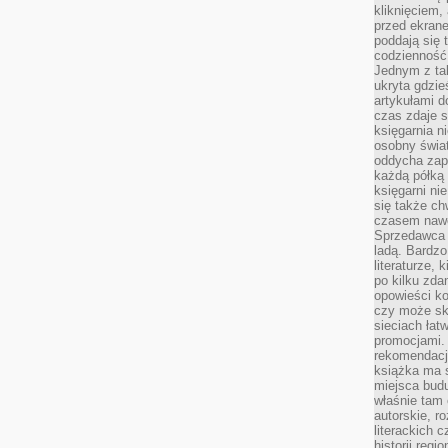
kliknięciem,
przed ekrane
poddają się 
codzienność
Jednym z tak
ukryta gdzie
artykułami 
czas zdaje s
księgarnia n
osobny świa
oddycha zapa
każdą półką 
księgarni ni
się także ch
czasem nawe
Sprzedawca n
ladą. Bardzo
literaturze, 
po kilku zda
opowieści ko
czy może skł
sieciach łat
promocjami.
rekomendacj
książka ma 
miejsca budu
właśnie tam
autorskie, r
literackich 
historii reg