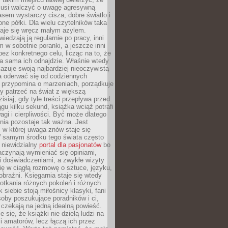
 musi walczyć o uwagę agresywną
sem wystarczy cisza, dobre światło i
ne półki. Dla wielu czytelników taka
taje się wręcz małym azylem.
iedzają ją regularnie po pracy, inni
m w sobotnie poranki, a jeszcze inni
ez konkretnego celu, licząc na to, że
a sama ich odnajdzie. Właśnie wtedy
okazuje swoją najbardziej nieoczywistą
a oderwać się od codziennych
 przypomina o marzeniach, porządkuje
y patrzeć na świat z większą
isiaj, gdy tyle treści przepływa przed
gu kilku sekund, książka wciąż potrafi
i i cierpliwości. Być może dlatego
nia pozostaje tak ważna. Jest
, w której uwaga znów staje się
W samym środku tego świata często
 niewidzialny
portal dla pasjonatów
bo
aczynają wymieniać się opiniami,
i doświadczeniami, a zwykłe wizyty
ię w ciągłą rozmowę o sztuce, języku,
obraźni. Księgarnia staje się wtedy
otkania różnych pokoleń i różnych
 siebie stoją miłośnicy klasyki, fani
soby poszukujące poradników i ci,
t czekają na jedną idealną powieść.
 się, że książki nie dzielą ludzi na
 i amatorów, lecz łączą ich przez