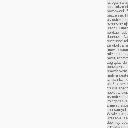
księgarnia b
lecz także s
równowagi. Z
bezcenne. Na
przestrzeń i
oznaczać uj
wzoru. Miast
bardziej lud
duchowo. Naw
obecność tak
że okolica n
mówi bowiem
miejscu licz
myśl, rozmow
zaglądać do 
obowiązku, a
prawdziwym.
małym gestem
człowieka. 
więź, której
chwila spęd
nawet w świ
przestrzeń d
księgarnia ni
zmienić spos
i na samych 
W wielu wsp
wrażenie, że
dawniej. Lud
załatwia się