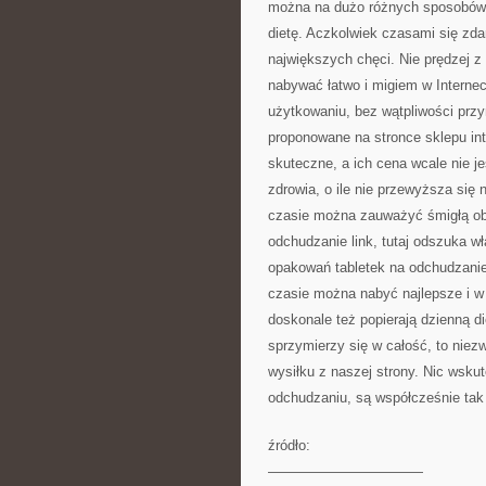
można na dużo różnych sposobów, 
dietę. Aczkolwiek czasami się zda
największych chęci. Nie prędzej z
nabywać łatwo i migiem w Interne
użytkowaniu, bez wątpliwości przy
proponowane na stronce sklepu in
skuteczne, a ich cena wcale nie j
zdrowia, o ile nie przewyższa się 
czasie można zauważyć śmigłą obn
odchudzanie link, tutaj odszuka wł
opakowań tabletek na odchudzanie
czasie można nabyć najlepsze i w 
doskonale też popierają dzienną di
sprzymierzy się w całość, to nie
wysiłku z naszej strony. Nic wskut
odchudzaniu, są współcześnie tak
źródło:
———————————