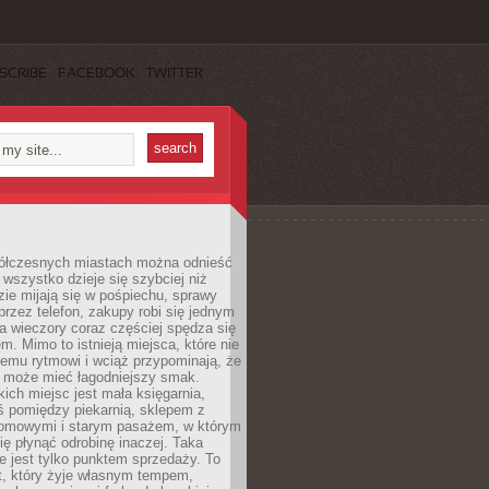
SCRIBE
FACEBOOK
TWITTER
ółczesnych miastach można odnieść
 wszystko dzieje się szybciej niż
zie mijają się w pośpiechu, sprawy
 przez telefon, zakupy robi się jednym
 a wieczory coraz częściej spędza się
m. Mimo to istnieją miejsca, które nie
temu rytmowi i wciąż przypominają, że
 może mieć łagodniejszy smak.
ich miejsc jest mała księgarnia,
ś pomiędzy piekarnią, sklepem z
domowymi i starym pasażem, w którym
ię płynąć odrobinę inaczej. Taka
ie jest tylko punktem sprzedaży. To
t, który żyje własnym tempem,