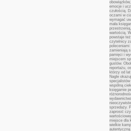
obowiązków,
emocje i ucz
czułością. Dz
oczami w cią
wymagać uwag
mała księgar
przestrzenią
wartością. 
powstaje też
czytelnicy z
poleceniami 
zamieniają s
pamięci i wy
miejscem sp
gustów. Obok
reportażu, o
którzy od la
Nagle okazuje
specjalistów
wspólną cie
księgarnie p
różnorodnośc
wydawnictwa
nieoczywiste
sprzedaży. P
zaprosić czy
wartościoweg
miejsce dla 
wielkie kamp
autentyczną 