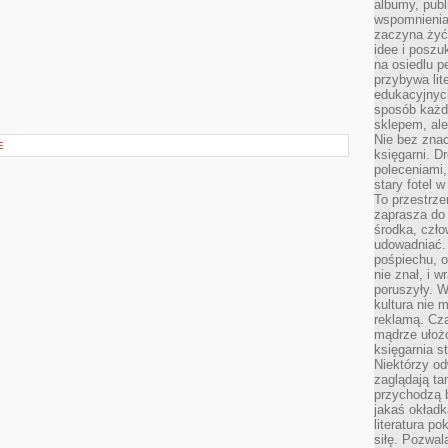
albumy, publ
wspomnienia.
zaczyna żyć
idee i poszu
na osiedlu p
przybywa lit
edukacyjnych
sposób każde
sklepem, ale
Nie bez znac
E
księgarni. D
poleceniami,
stary fotel w
To przestrze
zaprasza do
środka, czło
udowadniać. 
pośpiechu, 
nie znał, i w
poruszyły. W
kultura nie
reklamą. Cza
mądrze ułożo
księgarnia s
Niektórzy odw
zaglądają ta
przychodzą b
jakaś okładk
literatura p
siłę. Pozwal