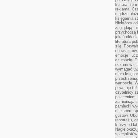
kultura nie
reklamą. Cza
mądrze ułożo
księgarnia s
Niektórzy odw
zaglądają ta
przychodzą b
jakaś okładk
literatura p
siłę. Pozwal
obowiązków,
emocje i ucz
czułością. Dz
oczami w cią
wymagać uwag
mała księgar
przestrzenią
wartością. 
powstaje też
czytelnicy z
poleceniami 
zamieniają s
pamięci i wy
miejscem sp
gustów. Obok
reportażu, o
którzy od la
Nagle okazuje
specjalistów