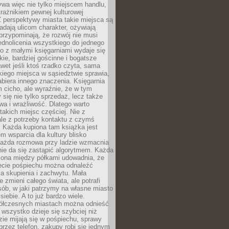
ywa więc nie tylko miejscem handlu,
trażnikiem pewnej kulturowej
 perspektywy miasta takie miejsca są
dają ulicom charakter, ożywiają
 przypominają, że rozwój nie musi
ednolicenia wszystkiego do jednego
o z małymi księgarniami wydaje się
zkie, bardziej gościnne i bogatsze
et jeśli ktoś rzadko czyta, sama
iego miejsca w sąsiedztwie sprawia,
abiera innego znaczenia. Księgarnia
 cicho, ale wyraźnie, że w tym
y się nie tylko sprzedaż, lecz także
a i wrażliwość. Dlatego warto
takich miejsc częściej. Nie z
le z potrzeby kontaktu z czymś
 Każda kupiona tam książka jest
 wsparcia dla kultury blisko
Każda rozmowa przy ladzie wzmacnia
 nie da się zastąpić algorytmem. Każda
zona między półkami udowadnia, że
ecie pośpiechu można odnaleźć
la skupienia i zachwytu. Mała
e zmieni całego świata, ale potrafi
ób, w jaki patrzymy na własne miasto
siebie. A to już bardzo wiele.
ółczesnych miastach można odnieść
 wszystko dzieje się szybciej niż
zie mijają się w pośpiechu, sprawy
 przez telefon, zakupy robi się jednym