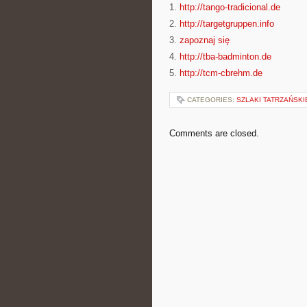
1.
http://tango-tradicional.de
2.
http://targetgruppen.info
3.
zapoznaj się
4.
http://tba-badminton.de
5.
http://tcm-cbrehm.de
CATEGORIES:
SZLAKI TATRZAŃSKI
Comments are closed.