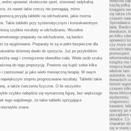
oddycha zapa
wolno uprawiać skutecznie sport, stosować radykalną
każdą półką 
rza, że nawet takie rzeczy nie pomagają, mimo
księgarni ni
się także ch
 pomocą przyjdą tabletki na odchudzanie, jakie można
czasem nawe
Sprzedawca n
cie. Takie tabletki przy systematycznym i konsekwentnym
ladą. Bardzo
niosą szybkie rezultaty w odchudzaniu. Wszelkie
literaturze, 
po kilku zda
ternetowego preparaty na odchudzanie, są bardzo
opowieści ko
est za wygórowana. Preparaty te są w pełni bezpieczne dla
czy może skł
sieciach łat
naturalnie dziennej dawki do spożycia. Już po przykrótkim
promocjami.
rekomendacj
iżkę wagi i zmniejszenie obwodów ciała. Wiele osób szuka
książka ma 
aściwą do tego propozycję. Powinno się kupić sobie kilka
miejsca budu
właśnie tam
 i zastosować je jako wielo miesięczną terapię. W owym
autorskie, r
największym stopniu prognozowane rezultaty. Tabletki takie
literackich 
historii reg
etę, a także ćwiczenia fizyczne. O ile wszystko
czasem kilk
bywa bliższa
zwykle szybko nabędzie się wymarzoną figurę, bez większego
wydarzeniu. 
ek tego wątpliwego, że takie tabletki sprzyjające
znajomości, 
kawiarni, bib
 niezwykle znane.
spacery po m
początkiem r
okładce. Co 
charakter dzi
się w starej