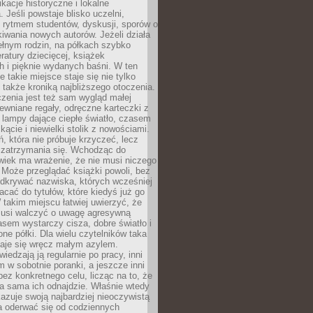
ikacje historyczne i lokalne
 Jeśli powstaje blisko uczelni,
 rytmem studentów, dyskusji, sporów o
kiwania nowych autorów. Jeżeli działa
ełnym rodzin, na półkach szybko
eratury dziecięcej, książek
 i pięknie wydanych baśni. W ten
 takie miejsce staje się nie tylko
 także kroniką najbliższego otoczenia.
zenia jest też sam wygląd małej
rewniane regały, odręczne karteczki z
 lampy dające ciepłe światło, czasem
 kącie i niewielki stolik z nowościami.
ń, która nie próbuje krzyczeć, lecz
 zatrzymania się. Wchodząc do
wiek ma wrażenie, że nie musi niczego
Może przeglądać książki powoli, bez
odkrywać nazwiska, których wcześniej
racać do tytułów, które kiedyś już go
 takim miejscu łatwiej uwierzyć, że
 musi walczyć o uwagę agresywną
sem wystarczy cisza, dobre światło i
ne półki. Dla wielu czytelników taka
taje się wręcz małym azylem.
iedzają ją regularnie po pracy, inni
m w sobotnie poranki, a jeszcze inni
ez konkretnego celu, licząc na to, że
a sama ich odnajdzie. Właśnie wtedy
okazuje swoją najbardziej nieoczywistą
a oderwać się od codziennych