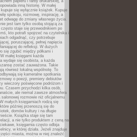
chem papieru i farby drukarskiej, a
opowiada inną historię. W małej
e kupuje się wyłącznie książek. Kupuje
wilę spokoju, rozmowę, inspirację, a
t odwagę do zmiany własnego życia.
ie jest tam tylko osobą stojącą za
 często staje się przewodnikiem po
kimś, kto potrafi spojrzeć na czytelnika i
niach odgadnąć, czy potrzebuje
jącej, poruszającej, pełnej napięcia
aniającej do refleksji. W dużych
wo się zgubić między półkami i
 W małej księgarni każda
a wydaje się osobista, a każda
szansę zostać zauważona. Takie
ją również lokalną wspólnotę. To
 odbywają się kameralne spotkania
ozmowy o poezji, premiery debiutów
czy wieczory poświęcone podróżom i
ionu. Czasem przychodzi kilka osób,
anaście, ale niemal zawsze atmosfera
 salonowej rozmowie niż oficjalnemu
W małych księgarniach rodzą się
które później przenoszą się do
liotek, domów kultury i na długie
ieście. Książka staje się tam
elacji, a nie tylko produktem z ceną na
ciekawe, księgarnia często odbija
elnicy, w której działa. Jeżeli znajduje
 części miasta, można w niej znaleźć