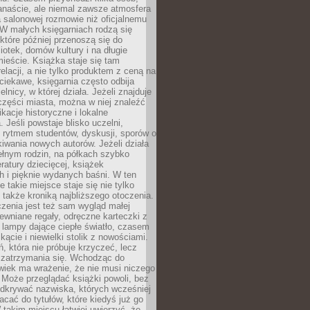
anaście, ale niemal zawsze atmosfera
 salonowej rozmowie niż oficjalnemu
W małych księgarniach rodzą się
które później przenoszą się do
liotek, domów kultury i na długie
ieście. Książka staje się tam
elacji, a nie tylko produktem z ceną na
ciekawe, księgarnia często odbija
elnicy, w której działa. Jeżeli znajduje
 części miasta, można w niej znaleźć
ikacje historyczne i lokalne
 Jeśli powstaje blisko uczelni,
 rytmem studentów, dyskusji, sporów o
kiwania nowych autorów. Jeżeli działa
ełnym rodzin, na półkach szybko
eratury dziecięcej, książek
 i pięknie wydanych baśni. W ten
 takie miejsce staje się nie tylko
 także kroniką najbliższego otoczenia.
zenia jest też sam wygląd małej
rewniane regały, odręczne karteczki z
 lampy dające ciepłe światło, czasem
 kącie i niewielki stolik z nowościami.
ń, która nie próbuje krzyczeć, lecz
 zatrzymania się. Wchodząc do
wiek ma wrażenie, że nie musi niczego
Może przeglądać książki powoli, bez
odkrywać nazwiska, których wcześniej
racać do tytułów, które kiedyś już go
 takim miejscu łatwiej uwierzyć, że