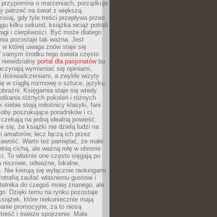
 przypomina o marzeniach, porządkuje
y patrzeć na świat z większą
isiaj, gdy tyle treści przepływa przed
gu kilku sekund, książka wciąż potrafi
i i cierpliwości. Być może dlatego
nia pozostaje tak ważna. Jest
, w której uwaga znów staje się
W samym środku tego świata często
 niewidzialny
portal dla pasjonatów
bo
aczynają wymieniać się opiniami,
i doświadczeniami, a zwykłe wizyty
ię w ciągłą rozmowę o sztuce, języku,
obraźni. Księgarnia staje się wtedy
otkania różnych pokoleń i różnych
 siebie stoją miłośnicy klasyki, fani
soby poszukujące poradników i ci,
t czekają na jedną idealną powieść.
 się, że książki nie dzielą ludzi na
 i amatorów, lecz łączą ich przez
kawość. Warto też pamiętać, że małe
ełnią cichą, ale ważną rolę w obronie
i. To właśnie one często sięgają po
 niszowe, odważne, lokalne,
. Nie kierują się wyłącznie rankingami
otrafią zaufać własnemu gustowi i
telnika do czegoś mniej znanego, ale
o. Dzięki temu na rynku pozostaje
książek, które niekoniecznie mają
anie promocyjne, za to niosą
treść i świeże spojrzenie. Mała