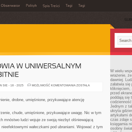
Obserwator
Polityk
Tagi
Tagi
Spis Treści
SUB
OWIA W UNIWERSALNYM
W wielu wsp
BITNIE
wrażenie, że
dawniej. Lud
załatwia się
ZNACZENIE
SIE - 18 - 2025
MOŻLIWOŚĆ KOMENTOWANIA
ZOSTAŁA
kliknięciem,
ZDROWIA
W
przed ekrane
UNIWERSALNYM
poddają się 
ŚWIECIE
nienie, drobne, umięśnione, przykuwające atencję
JEST
codzienność
WYBITNIE
Jednym z tak
ukryta gdzie
rzenie, chude, umięśnione, przykuwające uwagę. Nic w tym
artykułami 
czas zdaje s
 mnóstwo ludzi wojuje ze swoją niezbyt olśniewającą
księgarnia n
j, nieefektownymi wałeczkami pod ubraniami. Wojować z tym
osobny świa